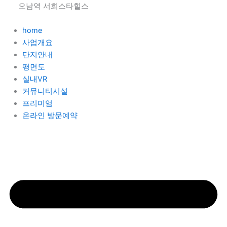
콘
오남역 서희스타힐스
텐
츠
home
로
사업개요
건
단지안내
너
평면도
뛰
실내VR
기
커뮤니티시설
프리미엄
온라인 방문예약